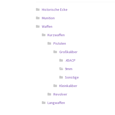
Historische Ecke
Munition
Waffen
Kurzwaffen
Pistolen
Großkaliber
.45ACP
9mm
Sonstige
Kleinkaliber
Revolver
Langwaffen