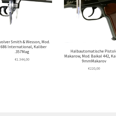
volver Smith & Wesson, Mod.
686 International, Kaliber
Halbautomatische Pistol
.357Mag
Makarow, Mod. Baikal 442, Ka
€
1.344,00
9mmMakarov
€
220,00