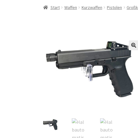
Start
Waffen
Kurzwaffen
Pistolen
Großk
🔍