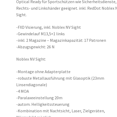
Optical Ready für Sportschützen wie Sicherheitsdienste,
Rechts- und Linkshänder geeignet. inkl. RedDot Noblex 
Sight.
-FXD Visierung, inkl. Noblex NV Sight
-Gewindelauf M13,5×1 links
-inkl. 2 Magazine – Magazinkapazität: 17 Patronen
-Abzugsgewicht: 26 N
Noblex NV Sight:
-Montage ohne Adapterplatte
-robuste Metallausführung mit Glasoptik (23mm
Linsendiagonale)
-4 MOA
-Paralaxeeinstellung 20m
-autom. Helligkeitssteuerung
-Kombination mit Nachtsicht, Laser, Zielgeräten,