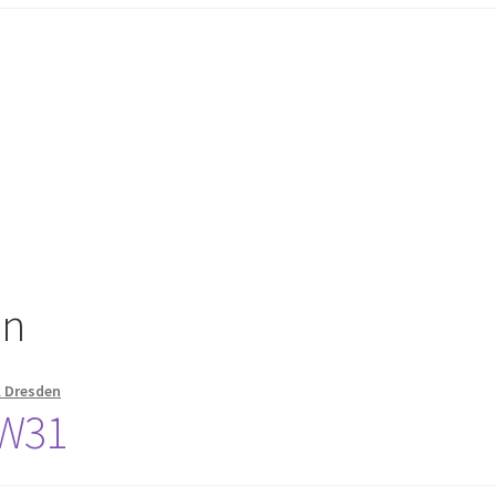
in
 Dresden
KW31