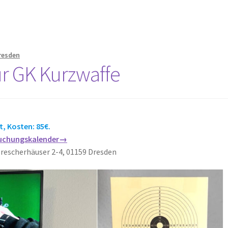
resden
ür GK Kurzwaffe
t, Kosten: 85€.
 Buchungskalender→
Drescherhäuser 2-4, 01159 Dresden