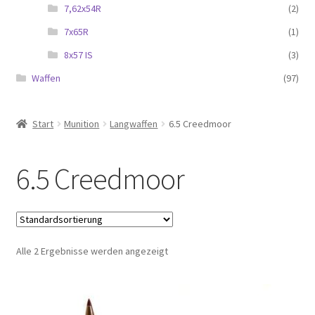
7,62x54R
(2)
7x65R
(1)
8x57 IS
(3)
Waffen
(97)
Start
Munition
Langwaffen
6.5 Creedmoor
6.5 Creedmoor
Alle 2 Ergebnisse werden angezeigt