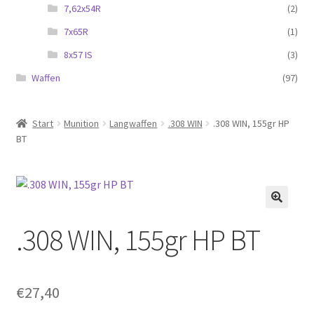
7,62x54R
(2)
7x65R
(1)
8x57 IS
(3)
Waffen
(97)
Start
Munition
Langwaffen
.308 WIN
.308 WIN, 155gr HP
BT
.308 WIN, 155gr HP BT
€
27,40