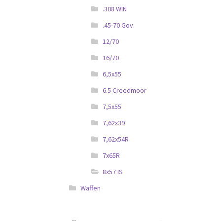
.308 WIN
.45-70 Gov.
12/70
16/70
6,5x55
6.5 Creedmoor
7,5x55
7,62x39
7,62x54R
7x65R
8x57 IS
Waffen