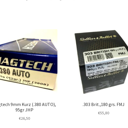
tech 9mm Kurz (.380 AUTO),
.303 Brit.,180 grs. FMJ
95gr JHP
€
55,80
€
26,50