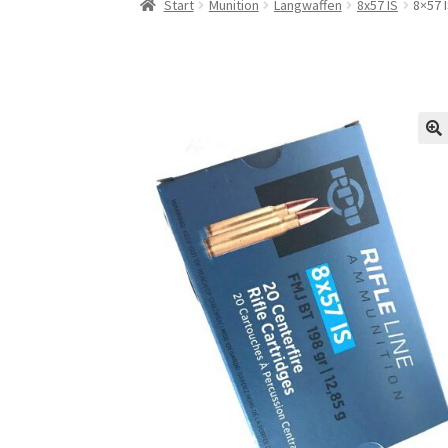
Start
Munition
Langwaffen
8x57 IS
8×57 
🔍