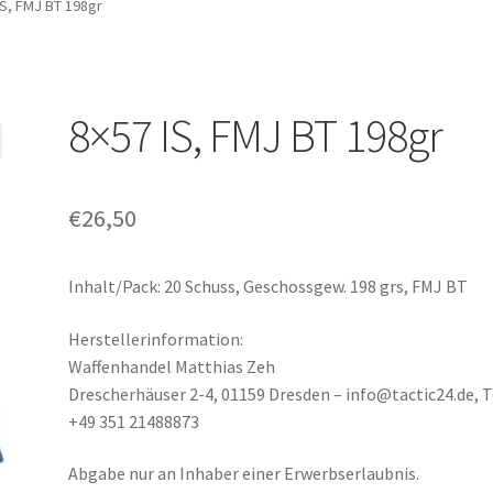
IS, FMJ BT 198gr
8×57 IS, FMJ BT 198gr
€
26,50
Inhalt/Pack: 20 Schuss, Geschossgew. 198 grs, FMJ BT
Herstellerinformation:
Waffenhandel Matthias Zeh
Drescherhäuser 2-4, 01159 Dresden – info@tactic24.de, T
+49 351 21488873
Abgabe nur an Inhaber einer Erwerbserlaubnis.