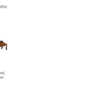
affen
od,
ber