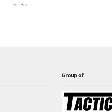
€
1.025,00
Group of