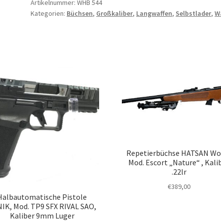
Artikelnummer:
WHB 544
Kategorien:
Büchsen
,
Großkaliber
,
Langwaffen
,
Selbstlader
,
W
Repetierbüchse HATSAN Wo
Mod. Escort „Nature“ , Kali
.22lr
€
389,00
Halbautomatische Pistole
IK, Mod. TP9 SFX RIVAL SAO,
Kaliber 9mm Luger