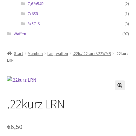
7,62x54R
(2)
7x65R
(1)
8x57 IS
(3)
Waffen
(97)
Start
Munition
Langwaffen
.22lr./.22kurz/.22WMR
.22kurz
LRN
.22kurz LRN
€
6,50