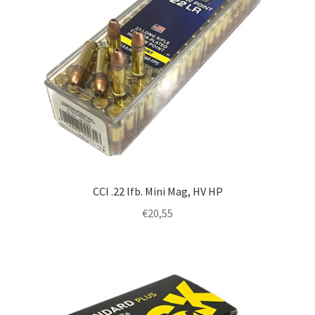
CCI .22 lfb. Mini Mag, HV HP
€
20,55