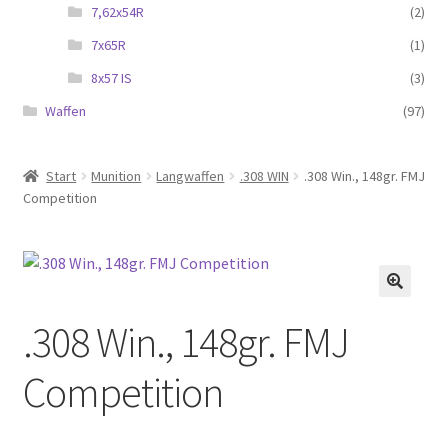
7,62x54R
(2)
7x65R
(1)
8x57 IS
(3)
Waffen
(97)
Start
Munition
Langwaffen
.308 WIN
.308 Win., 148gr. FMJ
Competition
.308 Win., 148gr. FMJ
Competition