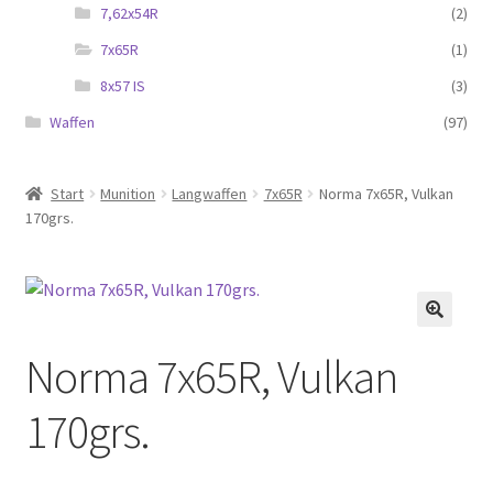
7,62x54R
(2)
7x65R
(1)
8x57 IS
(3)
Waffen
(97)
Start
Munition
Langwaffen
7x65R
Norma 7x65R, Vulkan
170grs.
Norma 7x65R, Vulkan
170grs.