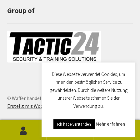
Group of
Diese Webseite verwendet Cookies, um
Ihnen den bestmöglichen Service zu
gewährleisten. Durch die weitere Nutzung
© Waffenhandel Dresden 2026
unserer Webseite stimmen Sie der
Erstellt mit WooCommerce
.
Verwendung zu.
Mehr erfahren
Ich habe verstanden
0
Suchen
Suchen