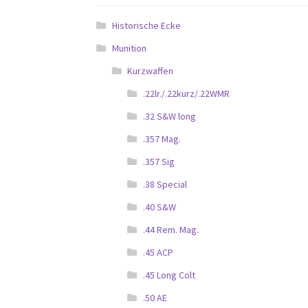
Historische Ecke
Munition
Kurzwaffen
.22lr./.22kurz/.22WMR
.32 S&W long
.357 Mag.
.357 Sig
.38 Special
.40 S&W
.44 Rem. Mag.
.45 ACP
.45 Long Colt
.50 AE