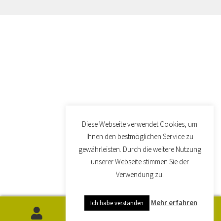
Diese Webseite verwendet Cookies, um
Ihnen den bestmöglichen Service zu
gewährleisten. Durch die weitere Nutzung
unserer Webseite stimmen Sie der
Verwendung zu.
Mehr erfahren
Ich habe verstanden
0
Suchen
Suchen