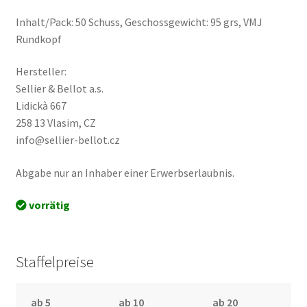
Inhalt/Pack: 50 Schuss, Geschossgewicht: 95 grs, VMJ
Rundkopf
Hersteller:
Sellier & Bellot a.s.
Lidickà 667
258 13 Vlasim, CZ
info@sellier-bellot.cz
Abgabe nur an Inhaber einer Erwerbserlaubnis.
vorrätig
Staffelpreise
ab 5
ab 10
ab 20