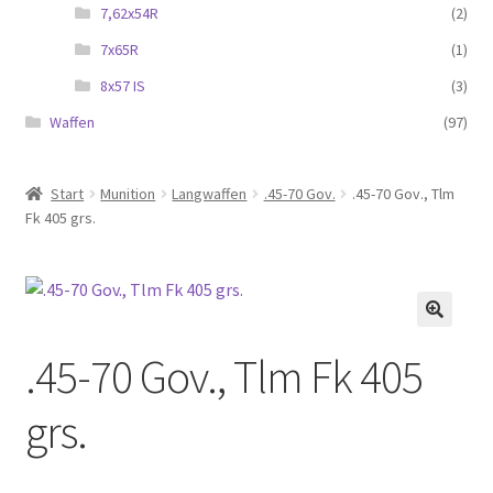
7,62x54R
(2)
7x65R
(1)
8x57 IS
(3)
Waffen
(97)
Start
Munition
Langwaffen
.45-70 Gov.
.45-70 Gov., Tlm
Fk 405 grs.
.45-70 Gov., Tlm Fk 405
grs.